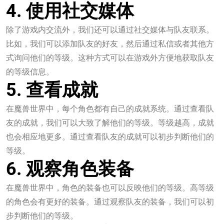
4. 使用社交媒体
除了游戏内交流外，我们还可以通过社交媒体与队友联系。
比如，我们可以添加队友的好友，然后通过私信或者其他方
式询问他们的等级。这种方式可以在游戏外方便地获取队友
的等级信息。
5. 查看成就
在魔兽世界中，每个角色都有自己的成就系统。通过查看队
友的成就，我们可以大致了解他们的等级。等级越高，成就
也会相应地更多。通过查看队友的成就可以初步判断他们的
等级。
6. 观察角色装备
在魔兽世界中，角色的装备也可以反映他们的等级。高等级
的角色会有更好的装备。通过观察队友的装备，我们可以初
步判断他们的等级。