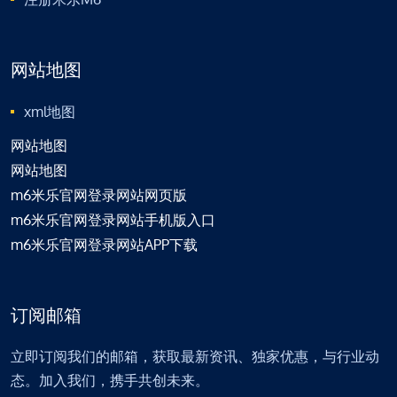
网站地图
xml地图
网站地图
网站地图
m6米乐官网登录网站网页版
m6米乐官网登录网站手机版入口
m6米乐官网登录网站APP下载
订阅邮箱
立即订阅我们的邮箱，获取最新资讯、独家优惠，与行业动
态。加入我们，携手共创未来。