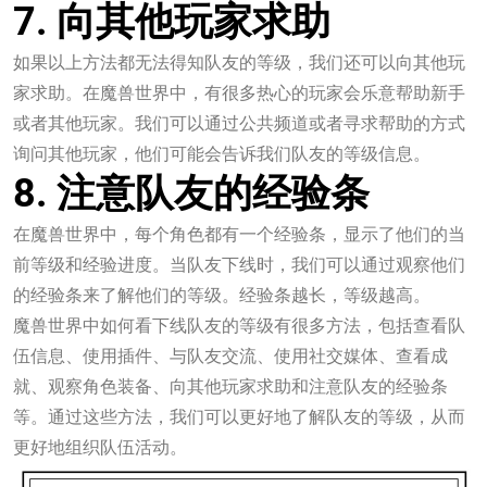
7. 向其他玩家求助
如果以上方法都无法得知队友的等级，我们还可以向其他玩
家求助。在魔兽世界中，有很多热心的玩家会乐意帮助新手
或者其他玩家。我们可以通过公共频道或者寻求帮助的方式
询问其他玩家，他们可能会告诉我们队友的等级信息。
8. 注意队友的经验条
在魔兽世界中，每个角色都有一个经验条，显示了他们的当
前等级和经验进度。当队友下线时，我们可以通过观察他们
的经验条来了解他们的等级。经验条越长，等级越高。
魔兽世界中如何看下线队友的等级有很多方法，包括查看队
伍信息、使用插件、与队友交流、使用社交媒体、查看成
就、观察角色装备、向其他玩家求助和注意队友的经验条
等。通过这些方法，我们可以更好地了解队友的等级，从而
更好地组织队伍活动。