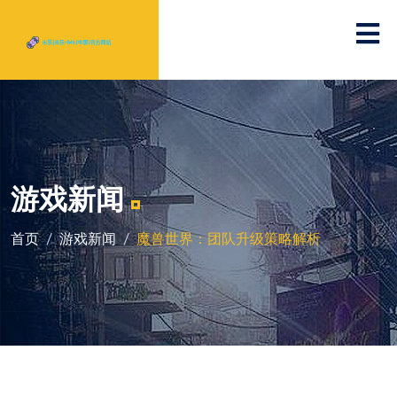
游戏新闻
首页
游戏新闻
魔兽世界：团队升级策略解析