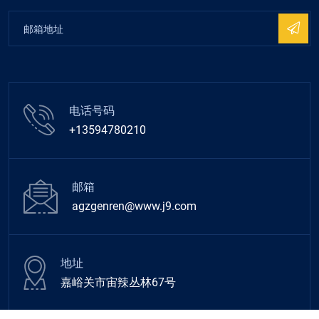
电话号码
+13594780210
邮箱
agzgenren@www.j9.com
地址
嘉峪关市宙辣丛林67号