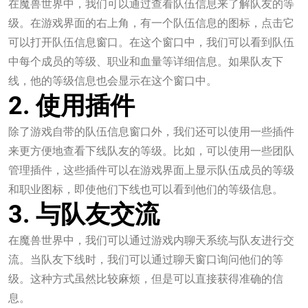
在魔兽世界中，我们可以通过查看队伍信息来了解队友的等
级。在游戏界面的右上角，有一个队伍信息的图标，点击它
可以打开队伍信息窗口。在这个窗口中，我们可以看到队伍
中每个成员的等级、职业和血量等详细信息。如果队友下
线，他的等级信息也会显示在这个窗口中。
2. 使用插件
除了游戏自带的队伍信息窗口外，我们还可以使用一些插件
来更方便地查看下线队友的等级。比如，可以使用一些团队
管理插件，这些插件可以在游戏界面上显示队伍成员的等级
和职业图标，即使他们下线也可以看到他们的等级信息。
3. 与队友交流
在魔兽世界中，我们可以通过游戏内聊天系统与队友进行交
流。当队友下线时，我们可以通过聊天窗口询问他们的等
级。这种方式虽然比较麻烦，但是可以直接获得准确的信
息。