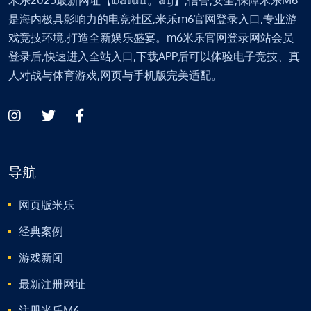
是海内极具影响力的电竞社区,米乐m6官网登录入口,专业游
戏竞技环境,打造全新娱乐盛宴。m6米乐官网登录网站会员
登录后,快速进入全站入口,下载APP后可以体验电子竞技、真
人对战与体育游戏,网页与手机版完美适配。
导航
网页版米乐
经典案例
游戏新闻
最新注册网址
注册米乐M6